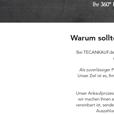
Ihr 360° 
Warum sollte
Bei
TEC
ANKAUF
.d
Als zuverlässiger 
Unser Ziel ist es, 
Unser Ankaufprozess
wir machen Ihnen e
vereinbart ist, send
Auszahlun