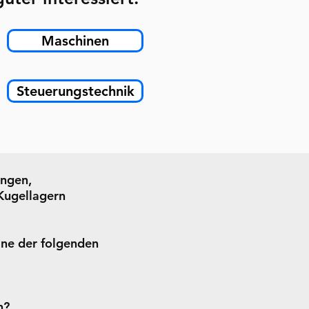
Maschinen
Steuerungstechnik
ungen,
Kugellagern
ine der folgenden
n?