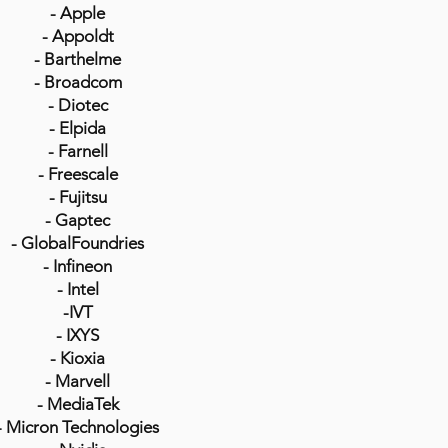
- Apple
- Appoldt
- Barthelme
- Broadcom
- Diotec
- Elpida
- Farnell
- Freescale
- Fujitsu
- Gaptec
- GlobalFoundries
- Infineon
- Intel
-IVT
- IXYS
- Kioxia
- Marvell
- MediaTek
- Micron Technologies