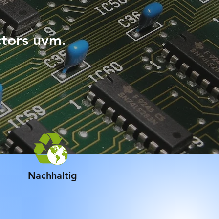
tors
uvm.
Nachhaltig