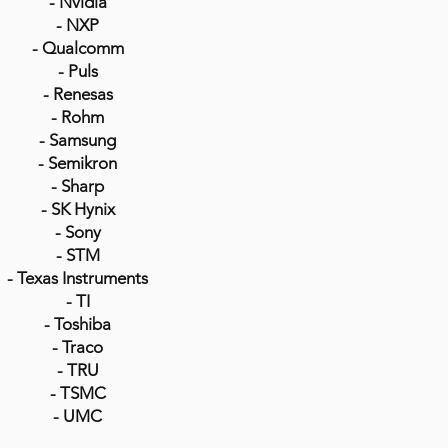
- Nvidia
- NXP
- Qualcomm
- Puls
- Renesas
- Rohm
- Samsung
- Semikron
- Sharp
- SK Hynix
- Sony
- STM
- Texas Instruments
- TI
- Toshiba
- Traco
- TRU
- TSMC
- UMC