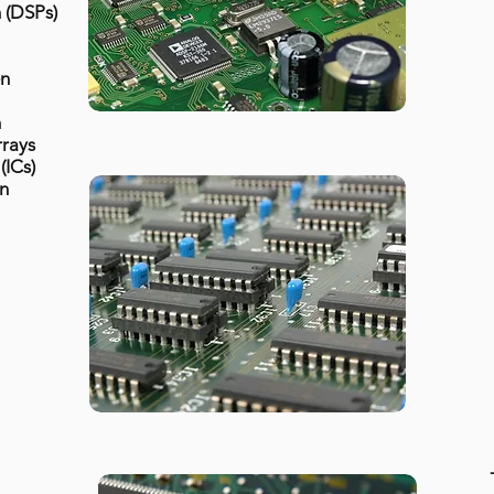
n (DSPs)
en
n
rrays
(ICs)
n