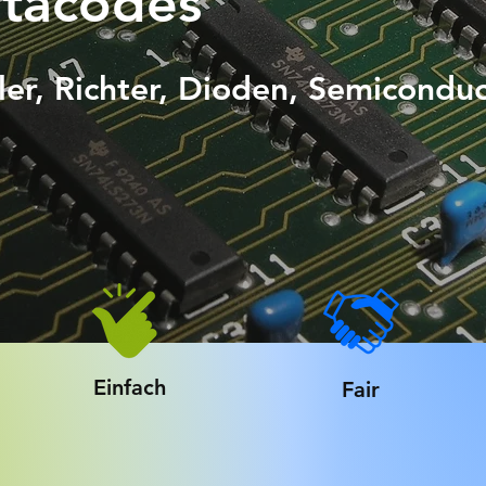
atacodes
er, Richt
er, Dioden, Semiconduc
Einfach
Fair