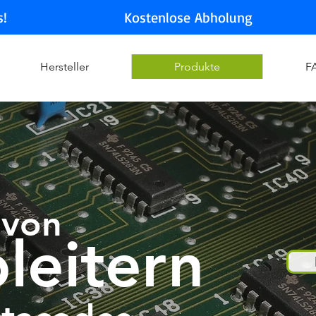
s!
Kostenlose Abholung
Hersteller
Produkte
F
 von
leitern