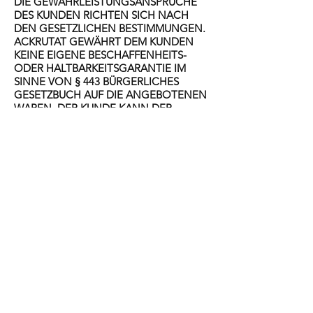
DIE GEWÄHRLEISTUNGSANSPRÜCHE
DES KUNDEN RICHTEN SICH NACH
DEN GESETZLICHEN BESTIMMUNGEN.
ACKRUTAT GEWÄHRT DEM KUNDEN
KEINE EIGENE BESCHAFFENHEITS-
ODER HALTBARKEITSGARANTIE IM
SINNE VON § 443 BÜRGERLICHES
GESETZBUCH AUF DIE ANGEBOTENEN
WAREN. DER KUNDE KANN DER
PRODUKTDOKUMENTATION
ENTNEHMEN, OB EINE
HERSTELLERGARANTIE BESTEHT, DIE
NEBEN DIE GEWÄHRLEISTUNG VON
ACKRUTAT TRITT.
GARANTIEANSPRÜCHE AUS EINER
HERSTELLERGARANTIE BEGRÜNDEN
EIN EIGENES RECHTSVERHÄLTNIS ZU
DEM HERSTELLER UND SIND DIREKT
DIESEM GEGENÜBER GELTEND ZU
MACHEN.
****************************************
**************************