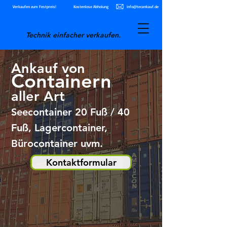
Verkaufen zum Festpreis!
Kostenlose Abholung
info@tecankauf.de
Technik einfacher verkaufen.
Ankauf von
Containern
aller Art
Seecontainer 20 Fuß / 40
Fuß, Lagercontainer,
Bürocontainer uvm.
Kontaktformular