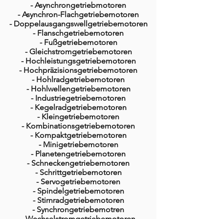
- Asynchrongetriebmotoren
- Asynchron-Flachgetriebemotoren
- Doppelausgangswellgetriebemotoren​
- Flanschgetriebemotoren
- Fußgetriebemotoren
- Gleichstromgetriebemotoren
- Hochleistungsgetriebemotoren
- Hochpräzisionsgetriebemotoren
- Hohlradgetriebemotoren
- Hohlwellengetriebemotoren
- Industriegetriebemotoren
- Kegelradgetriebemotoren
- Kleingetriebemotoren
- Kombinationsgetriebemotoren
- Kompaktgetriebemotoren
- Minigetriebemotoren
- Planetengetriebemotor​en
- Schneckengetriebemotoren
- Schrittgetriebemotoren
- Servogetriebemotoren
- Spindelgetriebemotoren
- Stirnradgetriebemotoren
- Synchrongetriebemotren
- Wechselstromgetriebemotoren