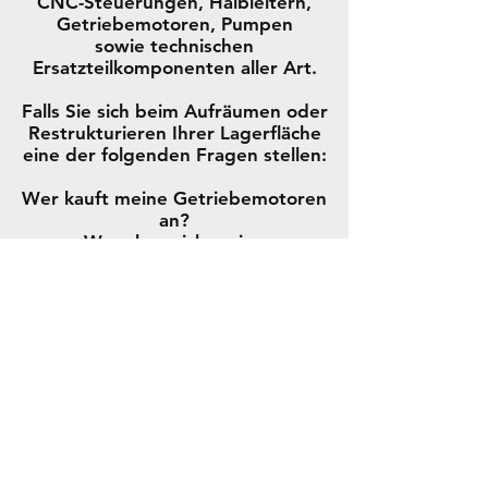
CNC-Steuerungen, Halbleitern,
Getriebemotoren, Pumpen
sowie technischen
Ersatzteilkomponenten aller Art.
Falls Sie sich beim Aufräumen oder
Restrukturieren Ihrer Lagerfläche
eine der folgenden Fragen stellen:
Wer kauft meine Getriebemotoren
an?
Wem kann ich meine
Getriebemotoren zum Kauf
anbieten?
Wer sucht nach Getriebemotoren
zum Ankauf?
Wo verkaufe ich am besten meine
Getriebemotoren?
Kann man Getriebemotoren
verkaufen?
Ihre Antwort lautet
TEC
ANKAUF
!
Wir kaufen stets Überbestände