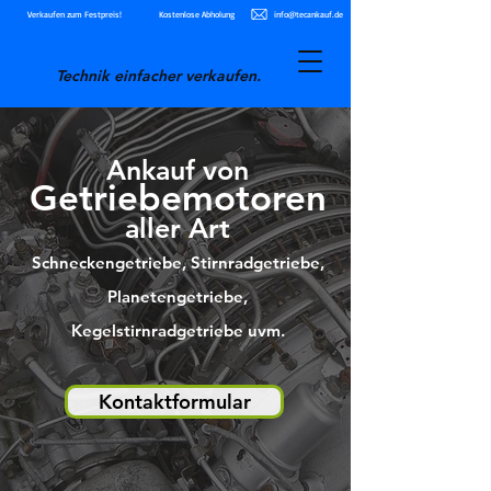
Verkaufen zum Festpreis!
Kostenlose Abholung
info@tecankauf.de
Technik einfacher verkaufen.
Ankauf von
Getriebemotoren
aller Art
Schneckengetriebe, Stirnradgetriebe,
Planetengetriebe,
Kegelstirnradgetriebe uvm.
Kontaktformular