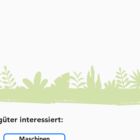
üter interessiert:
Maschinen