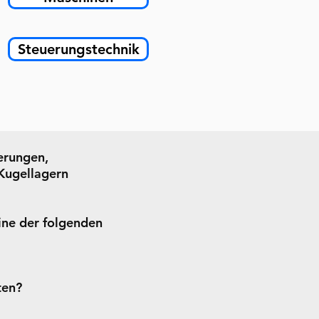
Steuerungstechnik
erungen,
Kugellagern
eine der folgenden
ten?