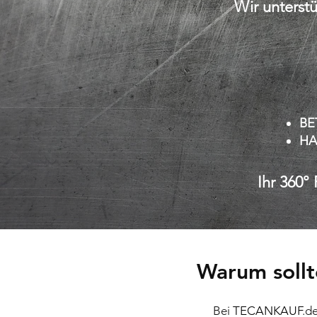
Wir unterst
BE
HA
Ihr 360° 
Warum sollt
Bei
TEC
ANKAUF
.d