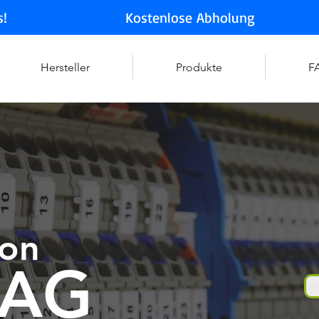
s!
Kostenlose Abholung
Hersteller
Produkte
F
von
AG